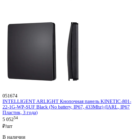
051674
INTELLIGENT ARLIGHT Кнопочная панель KINETIC-801-
22-1G-WP-SUF Black (No battery, IP67, 433Mhz) (IARL, IP67
Пластик, 3 года)
54
5 052
₽/шт
В наличии