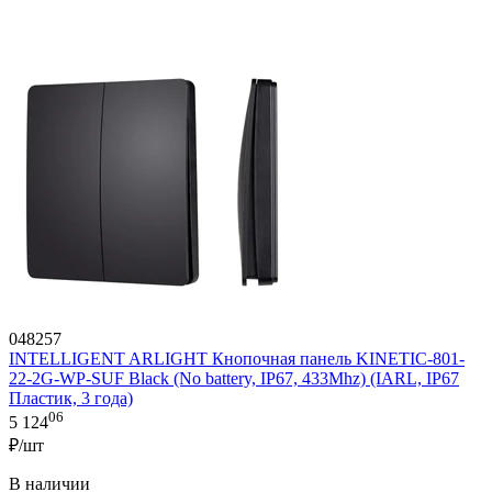
048257
INTELLIGENT ARLIGHT Кнопочная панель KINETIC-801-
22-2G-WP-SUF Black (No battery, IP67, 433Mhz) (IARL, IP67
Пластик, 3 года)
06
5 124
₽/шт
В наличии