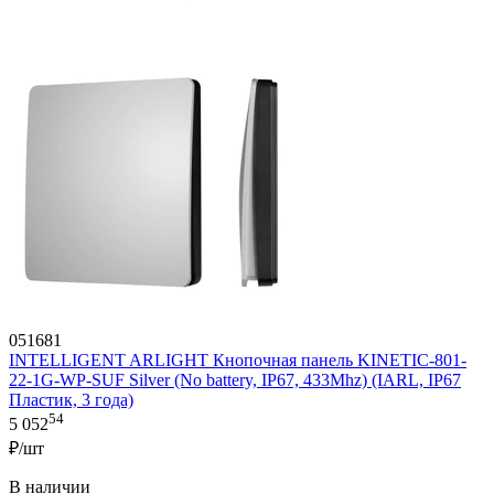
051681
INTELLIGENT ARLIGHT Кнопочная панель KINETIC-801-
22-1G-WP-SUF Silver (No battery, IP67, 433Mhz) (IARL, IP67
Пластик, 3 года)
54
5 052
₽/шт
В наличии