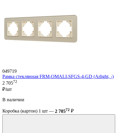
049719
Рамка стеклянная FRM-OMALI-SFGS-4-GD (Arlight, -)
72
2 705
₽/шт
В наличии
72
Коробка (картон) 1 шт —
2 705
₽