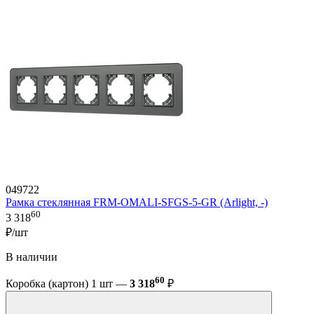
049722
Рамка стеклянная FRM-OMALI-SFGS-5-GR (Arlight, -)
60
3 318
₽/шт
В наличии
60
Коробка (картон) 1 шт —
3 318
₽