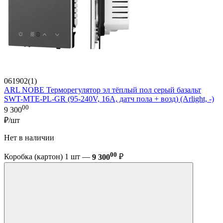
061902(1)
ARL NOBE Терморегулятор эл тёплый пол серый базальт
SWT-MTE-PL-GR (95-240V, 16A, датч пола + возд) (Arlight, -)
00
9 300
₽/шт
Нет в наличии
00
Коробка (картон) 1 шт —
9 300
₽