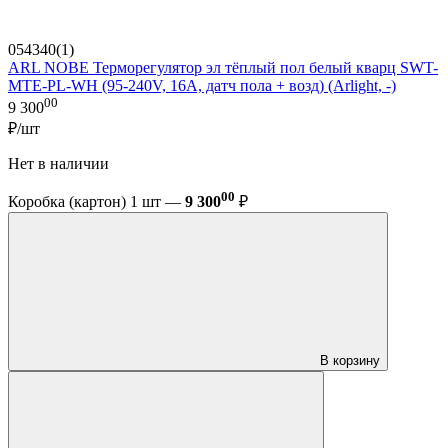
054340(1)
ARL NOBE Терморегулятор эл тёплый пол белый кварц SWT-
MTE-PL-WH (95-240V, 16A, датч пола + возд) (Arlight, -)
00
9 300
₽/шт
Нет в наличии
00
Коробка (картон) 1 шт —
9 300
₽
В корзину