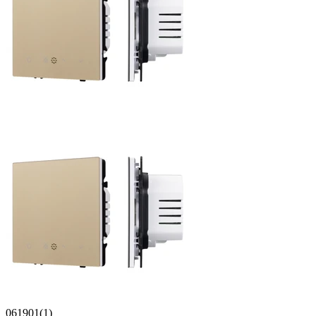
061901(1)