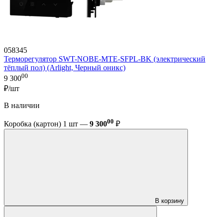
058345
Терморегулятор SWT-NOBE-MTE-SFPL-BK (электрический
тёплый пол) (Arlight, Черный оникс)
00
9 300
₽/шт
В наличии
00
Коробка (картон) 1 шт —
9 300
₽
В корзину