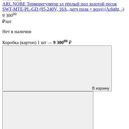
ARL NOBE Терморегулятор эл тёплый пол золотой песок
SWT-MTE-PL-GD (95-240V, 16A, датч пола + возд) (Arlight, -)
00
9 300
₽/шт
Нет в наличии
00
Коробка (картон) 1 шт —
9 300
₽
В корзину