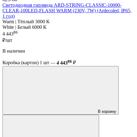
Светодиодная гирлянда ARD-STRING-CLASSIC-10000-
CLEAR-100LED-FLASH WARM (230V, 7W) (Ardecoled, IP65,
1 год)
Warm | Тёплый 3000 K
White | Белый 6000 K
86
4 443
₽/шт
В наличии
86
Коробка (картон) 1 шт —
4 443
₽
В корзину