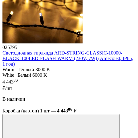
025795
Светодиодная гирлянда ARD-STRING-CLASSIC-10000-
BLACK-100LED-FLASH WARM (230V, 7W) (Ardecoled, IP65,
1 год)
Warm | Тёплый 3000 K
White | Белый 6000 K
86
4 443
₽/шт
В наличии
86
Коробка (картон) 1 шт —
4 443
₽