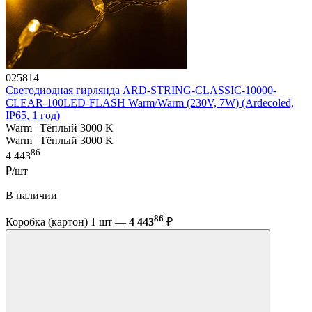
025814
Светодиодная гирлянда ARD-STRING-CLASSIC-10000-
CLEAR-100LED-FLASH Warm/Warm (230V, 7W) (Ardecoled,
IP65, 1 год)
Warm | Тёплый 3000 K
Warm | Тёплый 3000 K
86
4 443
₽/шт
В наличии
86
Коробка (картон) 1 шт —
4 443
₽