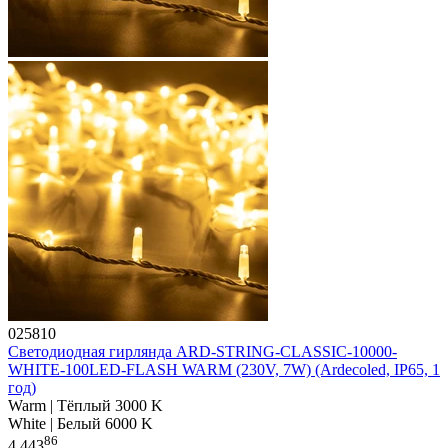
025810
Светодиодная гирлянда ARD-STRING-CLASSIC-10000-
WHITE-100LED-FLASH WARM (230V, 7W) (Ardecoled, IP65, 1
год)
Warm | Тёплый 3000 K
White | Белый 6000 K
86
4 443