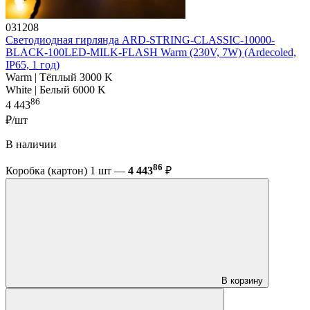
031208
Светодиодная гирлянда ARD-STRING-CLASSIC-10000-
BLACK-100LED-MILK-FLASH Warm (230V, 7W) (Ardecoled,
IP65, 1 год)
Warm | Тёплый 3000 K
White | Белый 6000 K
86
4 443
₽/шт
В наличии
86
Коробка (картон) 1 шт —
4 443
₽
В корзину