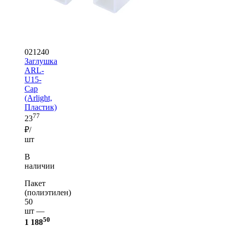
021240
Заглушка
ARL-
U15-
Cap
(Arlight,
Пластик)
77
23
₽/
шт
В
наличии
Пакет
(полиэтилен)
50
шт —
50
1 188