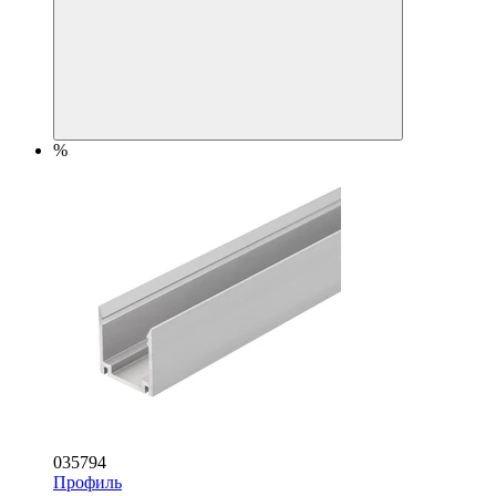
%
035794
Профиль