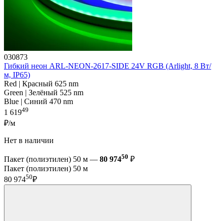
030873
Гибкий неон ARL-NEON-2617-SIDE 24V RGB (Arlight, 8 Вт/
м, IP65)
Red | Красный 625 nm
Green | Зелёный 525 nm
Blue | Синий 470 nm
49
1 619
₽/м
Нет в наличии
50
Пакет (полиэтилен) 50 м —
80 974
₽
Пакет (полиэтилен) 50 м
50
80 974
₽