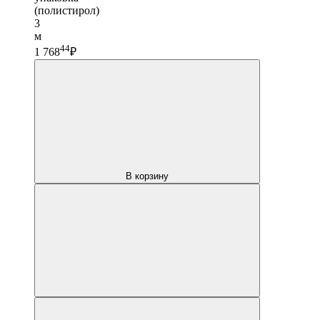
(полистирол)
3
м
44
1 768
₽
В корзину