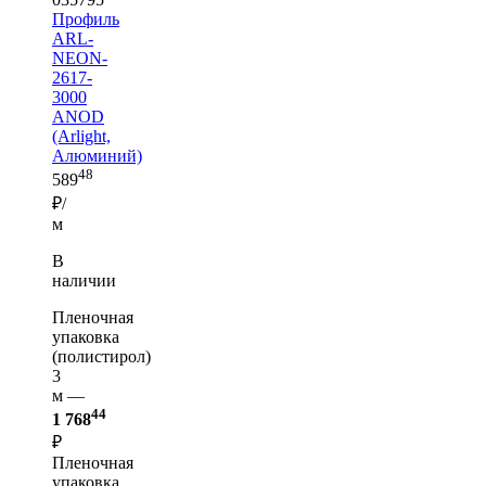
Профиль
ARL-
NEON-
2617-
3000
ANOD
(Arlight,
Алюминий)
48
589
₽/
м
В
наличии
Пленочная
упаковка
(полистирол)
3
м —
44
1 768
₽
Пленочная
упаковка