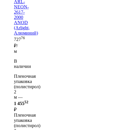
ARL-
NEON-
2617-
2000
ANOD
(Arlight,
Алюминий)
76
727
₽/
м
В
наличии
Пленочная
упаковка
(полистирол)
2
м —
52
1 455
₽
Пленочная
упаковка
(полистирол)