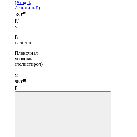
(Arlight,
Алюминий)
48
589
₽/
м
В
наличии
Пленочная
упаковка
(полистирол)
1
м —
48
589
₽