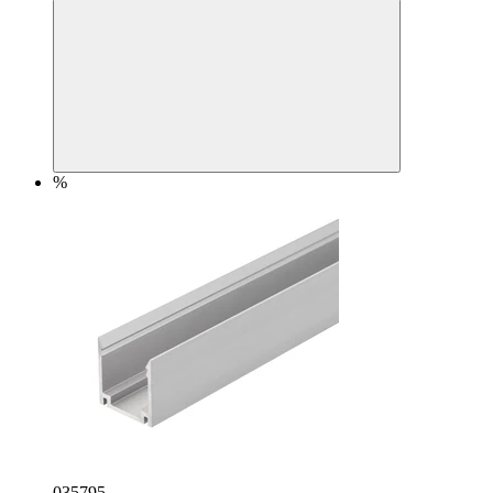
%
035795