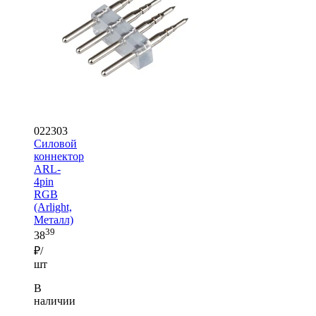
022303
Силовой
коннектор
ARL-
4pin
RGB
(Arlight,
Металл)
39
38
₽/
шт
В
наличии