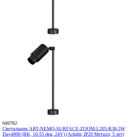
049782
Светильник ART-NEMO-SURFACE-ZOOM-L205-R38-5W
Day4000 (BK, 10-55 deg, 24V) (Arlight, IP20 Металл, 5 лет)