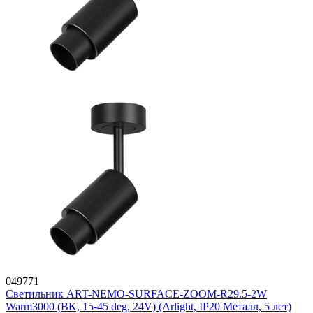
049771
Светильник ART-NEMO-SURFACE-ZOOM-R29.5-2W
Warm3000 (BK, 15-45 deg, 24V) (Arlight, IP20 Металл, 5 лет)