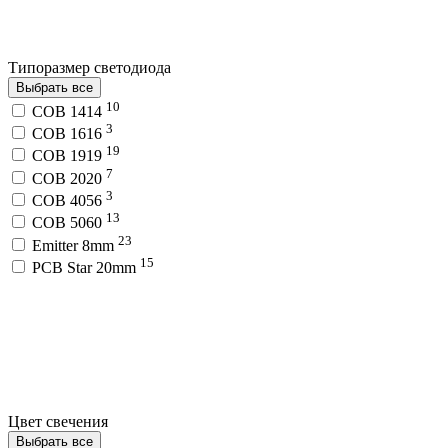
Типоразмер светодиода
Выбрать все
10
COB 1414
3
COB 1616
19
COB 1919
7
COB 2020
3
COB 4056
13
COB 5060
23
Emitter 8mm
15
PCB Star 20mm
Цвет свечения
Выбрать все