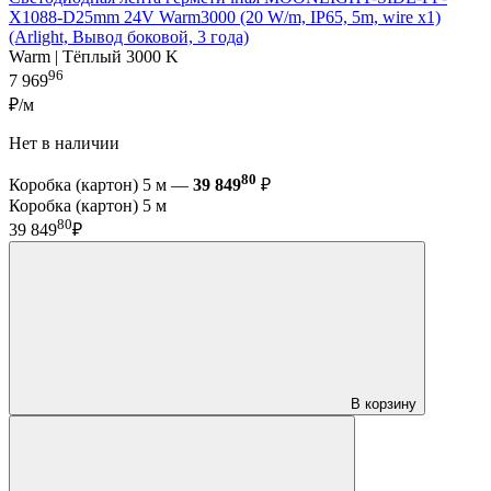
X1088-D25mm 24V Warm3000 (20 W/m, IP65, 5m, wire x1)
(Arlight, Вывод боковой, 3 года)
Warm | Тёплый 3000 K
96
7 969
₽/м
Нет в наличии
80
Коробка (картон) 5 м —
39 849
₽
Коробка (картон) 5 м
80
39 849
₽
В корзину