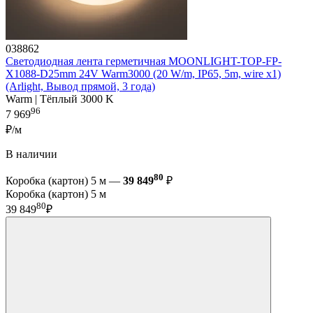
038862
Светодиодная лента герметичная MOONLIGHT-TOP-FP-
X1088-D25mm 24V Warm3000 (20 W/m, IP65, 5m, wire x1)
(Arlight, Вывод прямой, 3 года)
Warm | Тёплый 3000 K
96
7 969
₽/м
В наличии
80
Коробка (картон) 5 м —
39 849
₽
Коробка (картон) 5 м
80
39 849
₽