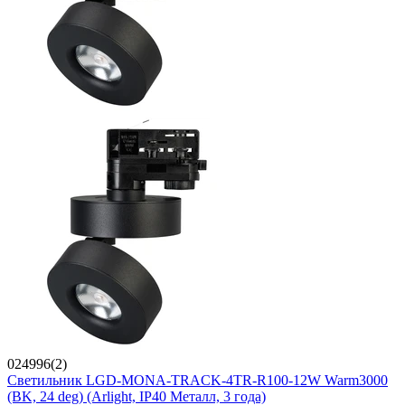
024996(2)
Светильник LGD-MONA-TRACK-4TR-R100-12W Warm3000
(BK, 24 deg) (Arlight, IP40 Металл, 3 года)