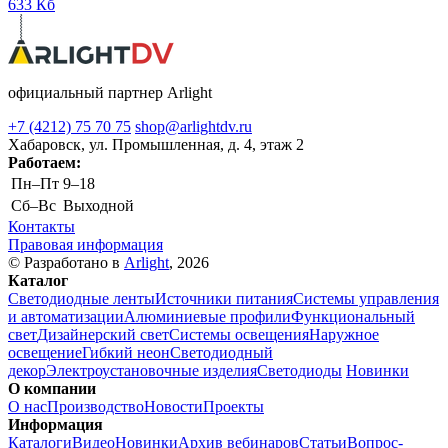
633 Кб
официальный партнер Arlight
+7 (4212) 75 70 75
shop@arlightdv.ru
Хабаровск, ул. Промышленная, д. 4, этаж 2
Работаем:
Пн–Пт
9–18
Cб–Вс
Выходной
Контакты
Правовая информация
© Разработано в
Arlight
, 2026
Каталог
Светодиодные ленты
Источники питания
Системы управления
и автоматизации
Алюминиевые профили
Функциональный
свет
Дизайнерский свет
Системы освещения
Наружное
освещение
Гибкий неон
Светодиодный
декор
Электроустановочные изделия
Светодиоды
Новинки
О компании
О нас
Производство
Новости
Проекты
Информация
Каталоги
Видео
Новинки
Архив вебинаров
Статьи
Вопрос-