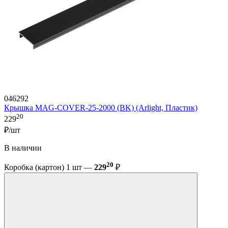
046292
Крышка MAG-COVER-25-2000 (BK) (Arlight, Пластик)
20
229
₽/шт
В наличии
20
Коробка (картон) 1 шт —
229
₽