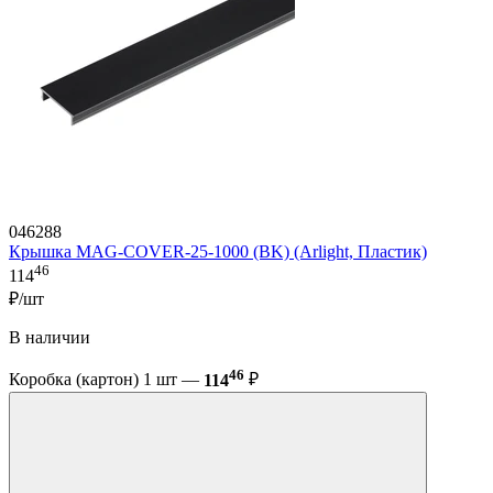
046288
Крышка MAG-COVER-25-1000 (BK) (Arlight, Пластик)
46
114
₽/шт
В наличии
46
Коробка (картон) 1 шт —
114
₽