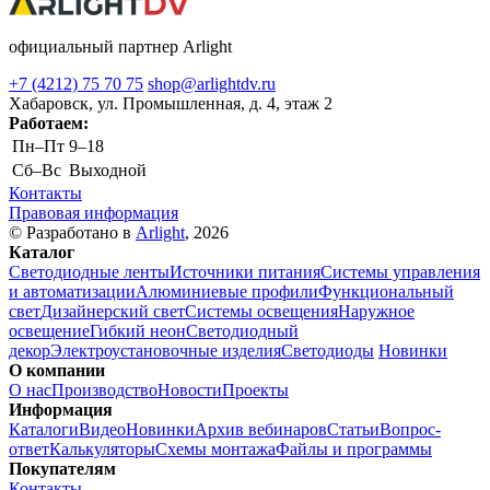
официальный партнер Arlight
+7 (4212) 75 70 75
shop@arlightdv.ru
Хабаровск, ул. Промышленная, д. 4, этаж 2
Работаем:
Пн–Пт
9–18
Cб–Вс
Выходной
Контакты
Правовая информация
© Разработано в
Arlight
, 2026
Каталог
Светодиодные ленты
Источники питания
Системы управления
и автоматизации
Алюминиевые профили
Функциональный
свет
Дизайнерский свет
Системы освещения
Наружное
освещение
Гибкий неон
Светодиодный
декор
Электроустановочные изделия
Светодиоды
Новинки
О компании
О нас
Производство
Новости
Проекты
Информация
Каталоги
Видео
Новинки
Архив вебинаров
Статьи
Вопрос-
ответ
Калькуляторы
Схемы монтажа
Файлы и программы
Покупателям
Контакты