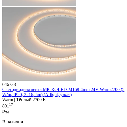
046733
Светодиодная лента MICROLED-M168-4mm 24V Warm2700 (5
W/m, IP20, 2216, 5m) (Arlight, узкая)
Warm | Тёплый 2700 K
17
891
₽/м
В наличии