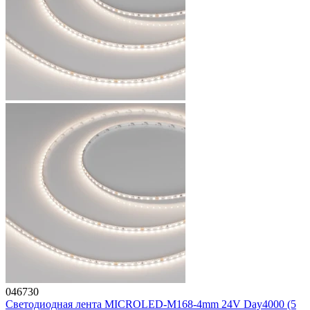
046730
Светодиодная лента MICROLED-M168-4mm 24V Day4000 (5