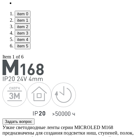
item 0
item 1
item 2
item 3
item 4
item 5
Item 1 of 6
Задать вопрос
Узкие светодиодные ленты серии MICROLED M168
предназначены для создания подсветки ниш, ступеней, полок,