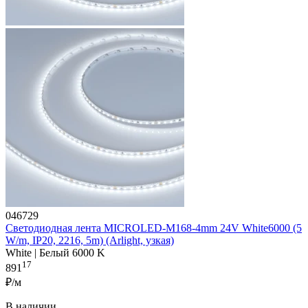
046729
Светодиодная лента MICROLED-M168-4mm 24V White6000 (5
W/m, IP20, 2216, 5m) (Arlight, узкая)
White | Белый 6000 K
17
891
₽/м
В наличии