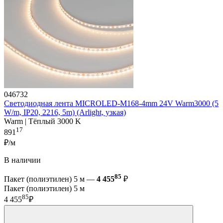
046732
Светодиодная лента MICROLED-M168-4mm 24V Warm3000 (5
W/m, IP20, 2216, 5m) (Arlight, узкая)
Warm | Тёплый 3000 K
17
891
₽/м
В наличии
85
Пакет (полиэтилен) 5 м —
4 455
₽
Пакет (полиэтилен) 5 м
85
4 455
₽