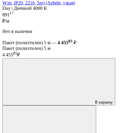
W/m, IP20, 2216, 5m) (Arlight, узкая)
Day | Дневной 4000 K
17
891
₽/м
Нет в наличии
85
Пакет (полиэтилен) 5 м —
4 455
₽
Пакет (полиэтилен) 5 м
85
4 455
₽
В корзину