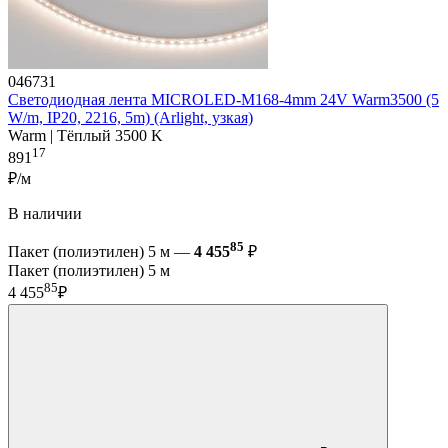
046731
Светодиодная лента MICROLED-M168-4mm 24V Warm3500 (5
W/m, IP20, 2216, 5m) (Arlight, узкая)
Warm | Тёплый 3500 K
17
891
₽/м
В наличии
85
Пакет (полиэтилен) 5 м —
4 455
₽
Пакет (полиэтилен) 5 м
85
4 455
₽