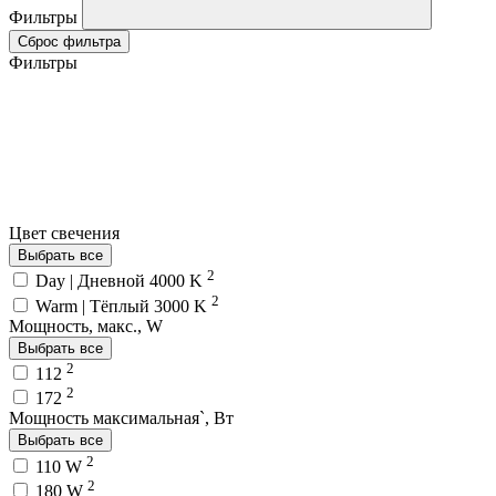
Фильтры
Сброс фильтра
Фильтры
Цвет свечения
Выбрать все
2
Day | Дневной 4000 K
2
Warm | Тёплый 3000 K
Мощность, макс., W
Выбрать все
2
112
2
172
Мощность максимальная`, Вт
Выбрать все
2
110 W
2
180 W