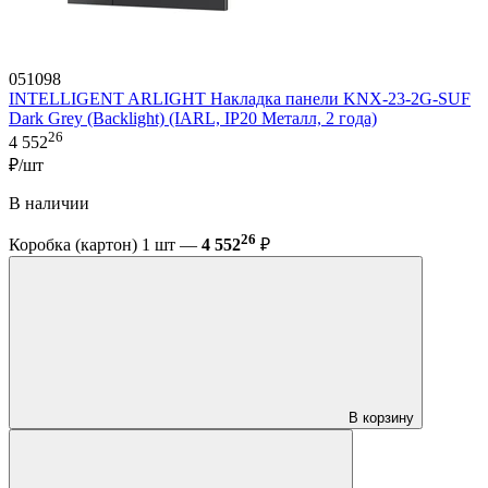
051098
INTELLIGENT ARLIGHT Накладка панели KNX-23-2G-SUF
Dark Grey (Backlight) (IARL, IP20 Металл, 2 года)
26
4 552
₽/шт
В наличии
26
Коробка (картон) 1 шт —
4 552
₽
В корзину