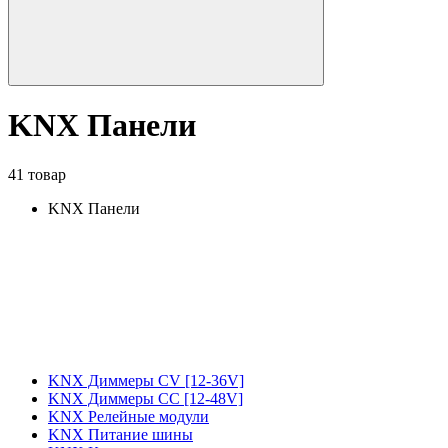
KNX Панели
41 товар
KNX Панели
KNX Диммеры CV [12-36V]
KNX Диммеры CC [12-48V]
KNX Релейные модули
KNX Питание шины