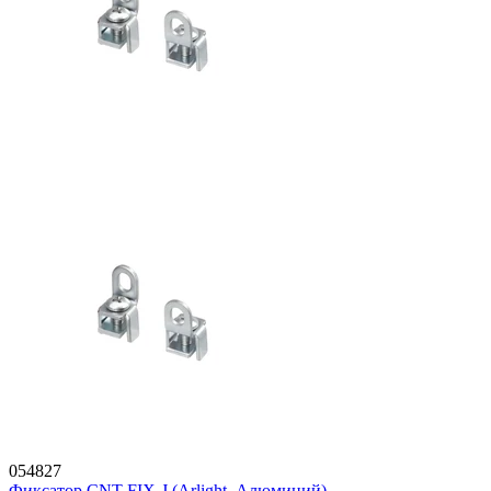
054827
Фиксатор CNT-FIX-J (Arlight, Алюминий)