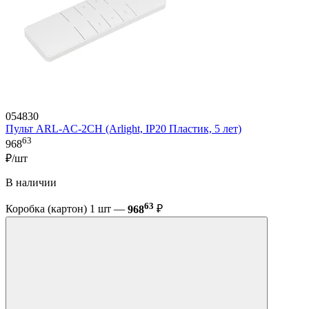
054830
Пульт ARL-AC-2CH (Arlight, IP20 Пластик, 5 лет)
63
968
₽/шт
В наличии
63
Коробка (картон) 1 шт —
968
₽