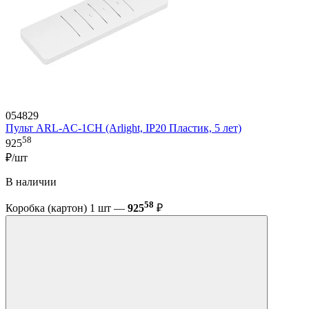
054829
Пульт ARL-AC-1CH (Arlight, IP20 Пластик, 5 лет)
58
925
₽/шт
В наличии
58
Коробка (картон) 1 шт —
925
₽