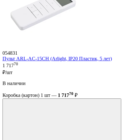
054831
Пульт ARL-AC-15CH (Arlight, IP20 Пластик, 5 лет)
70
1 717
₽/шт
В наличии
70
Коробка (картон) 1 шт —
1 717
₽