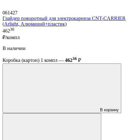
061427
Глайдер поворотный для электрокарниза CNT-CARRIER
(Arlight, Алюминий+пластик)
36
462
₽/компл
В наличии
36
Коробка (картон) 1 компл —
462
₽
В корзину