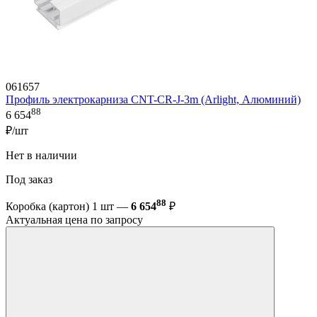
061657
Профиль электрокарниза CNT-CR-J-3m (Arlight, Алюминий)
88
6 654
₽/шт
Нет в наличии
Под заказ
88
Коробка (картон) 1 шт —
6 654
₽
Актуальная цена по запросу