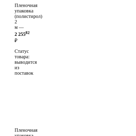
Пленочная
упаковка
(полистирол)
2
м —
82
2 255
₽
Статус
товара:
выводится
из
поставок
Пленочная
упаковка