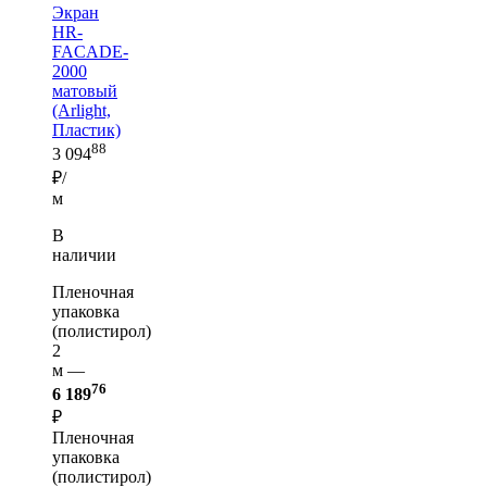
Экран
HR-
FACADE-
2000
матовый
(Arlight,
Пластик)
88
3 094
₽/
м
В
наличии
Пленочная
упаковка
(полистирол)
2
м —
76
6 189
₽
Пленочная
упаковка
(полистирол)