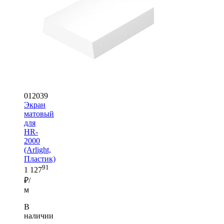
012039
Экран
матовый
для
HR-
2000
(Arlight,
Пластик)
91
1 127
₽/
м
В
наличии