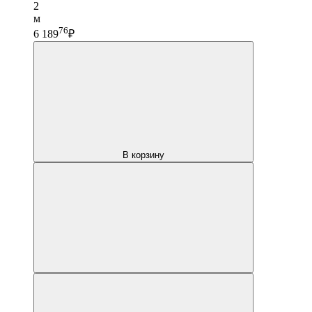
2
м
76
6 189
₽
В корзину