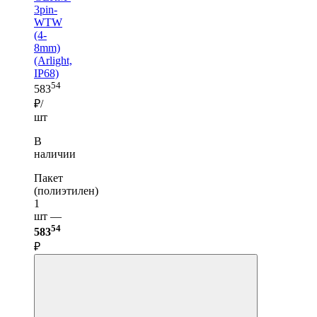
3pin-
WTW
(4-
8mm)
(Arlight,
IP68)
54
583
₽/
шт
В
наличии
Пакет
(полиэтилен)
1
шт —
54
583
₽