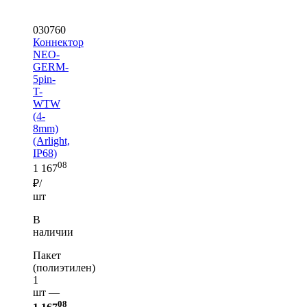
030760
Коннектор
NEO-
GERM-
5pin-
T-
WTW
(4-
8mm)
(Arlight,
IP68)
08
1 167
₽/
шт
В
наличии
Пакет
(полиэтилен)
1
шт —
08