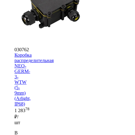
030762
Коробка
распределительная
NEO-
GERM-
3-
WTW
(5-
9mm)
(Arlight,
IP68)
78
1 283
₽/
шт
В