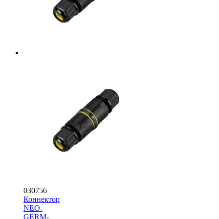
030756
Коннектор
NEO-
GERM-