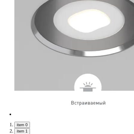
item 0
item 1