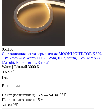
051130
Светодиодная лента герметичная MOONLIGHT-TOP-X320-
13x12mm 24V Warm3000 (5 W/m, IP67, sauna, 15m, wire x2)
(Arlight, Вывод вниз, 3 года)
Warm | Тёплый 3000 K
77
3 622
₽/м
В наличии
55
Пакет (полиэтилен) 15 м —
54 341
₽
Пакет (полиэтилен) 15 м
55
54 341
₽