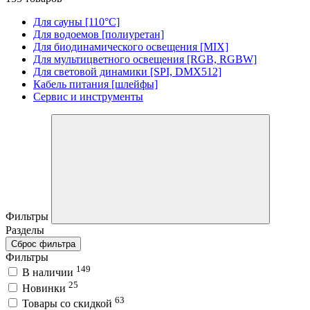
Для сауны [110°C]
Для водоемов [полиуретан]
Для биодинамического освещения [MIX]
Для мультицветного освещения [RGB, RGBW]
Для световой динамики [SPI, DMX512]
Кабель питания [шлейфы]
Сервис и инструменты
Фильтры
Разделы
Сброс фильтра
Фильтры
149
В наличии
25
Новинки
63
Товары со скидкой