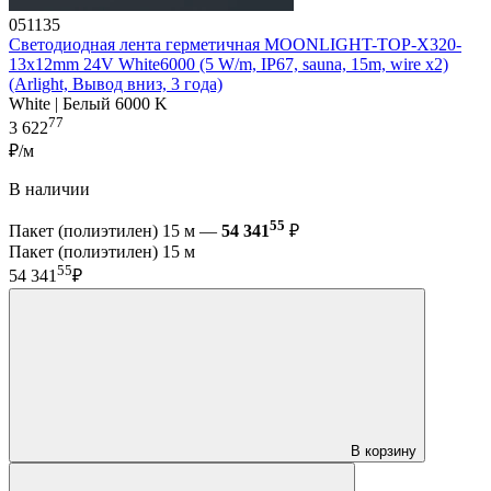
051135
Светодиодная лента герметичная MOONLIGHT-TOP-X320-
13x12mm 24V White6000 (5 W/m, IP67, sauna, 15m, wire x2)
(Arlight, Вывод вниз, 3 года)
White | Белый 6000 K
77
3 622
₽/м
В наличии
55
Пакет (полиэтилен) 15 м —
54 341
₽
Пакет (полиэтилен) 15 м
55
54 341
₽
В корзину