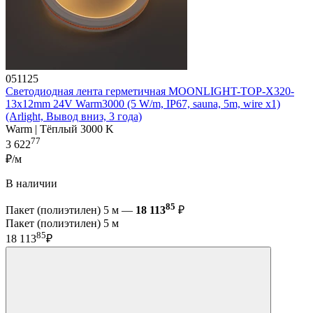
051125
Светодиодная лента герметичная MOONLIGHT-TOP-X320-
13x12mm 24V Warm3000 (5 W/m, IP67, sauna, 5m, wire x1)
(Arlight, Вывод вниз, 3 года)
Warm | Тёплый 3000 K
77
3 622
₽/м
В наличии
85
Пакет (полиэтилен) 5 м —
18 113
₽
Пакет (полиэтилен) 5 м
85
18 113
₽