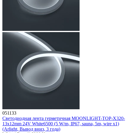
051133
Светодиодная лента герметичная MOONLIGHT-TOP-X320-
13x12mm 24V White6500 (5 W/m, IP67, sauna, 5m, wire x1)
(Arlight, Вывод вниз, 3 года)