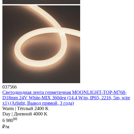
037566
Светодиодная лента герметичная MOONLIGHT-TOP-M768-
D18mm 24V White-MIX 360deg (14.4 W/m, IP65, 2216, 5m, wire
x1) (Arlight, Вывод прямой, 3 года)
Warm | Тёплый 2400 K
Day | Дневной 4000 K
90
6 980
₽/м