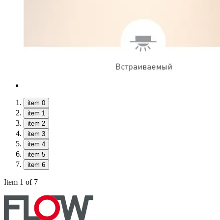
item 0
item 1
item 2
item 3
item 4
item 5
item 6
Item 1 of 7