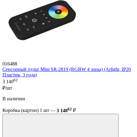
016488
Сенсорный пульт Mini SR-2819 (RGBW 4 зоны) (Arlight, IP20
Пластик, 3 года)
62
3 140
₽/шт
В наличии
62
Коробка (картон) 1 шт —
3 140
₽