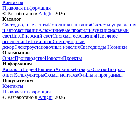
Контакты
Правовая информация
© Разработано в
Arlight
, 2026
Каталог
Светодиодные ленты
Источники питания
Системы управления
и автоматизации
Алюминиевые профили
Функциональный
свет
Дизайнерский свет
Системы освещения
Наружное
освещение
Гибкий неон
Светодиодный
декор
Электроустановочные изделия
Светодиоды
Новинки
О компании
О нас
Производство
Новости
Проекты
Информация
Каталоги
Видео
Новинки
Архив вебинаров
Статьи
Вопрос-
ответ
Калькуляторы
Схемы монтажа
Файлы и программы
Покупателям
Контакты
Правовая информация
© Разработано в
Arlight
, 2026