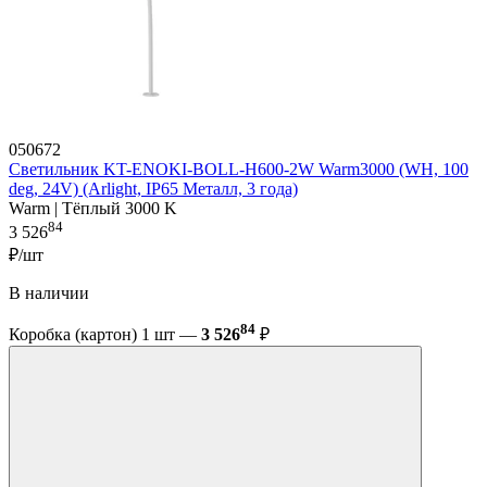
050672
Светильник KT-ENOKI-BOLL-H600-2W Warm3000 (WH, 100
deg, 24V) (Arlight, IP65 Металл, 3 года)
Warm | Тёплый 3000 K
84
3 526
₽/шт
В наличии
84
Коробка (картон) 1 шт —
3 526
₽