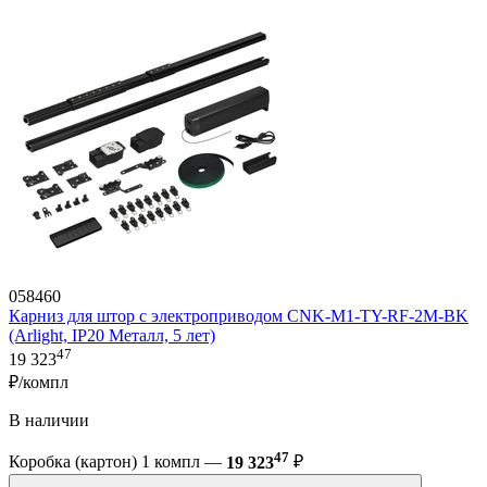
058460
Карниз для штор с электроприводом CNK-M1-TY-RF-2M-BK
(Arlight, IP20 Металл, 5 лет)
47
19 323
₽/компл
В наличии
47
Коробка (картон) 1 компл —
19 323
₽