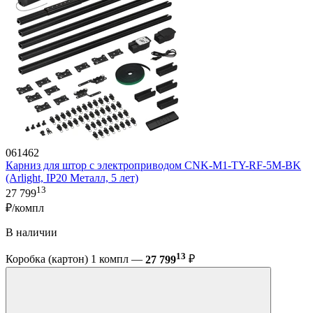
061462
Карниз для штор с электроприводом CNK-M1-TY-RF-5M-BK
(Arlight, IP20 Металл, 5 лет)
13
27 799
₽/компл
В наличии
13
Коробка (картон) 1 компл —
27 799
₽