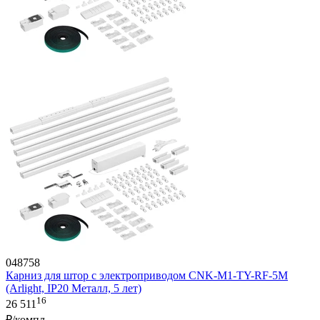
048758
Карниз для штор с электроприводом CNK-M1-TY-RF-5M
(Arlight, IP20 Металл, 5 лет)
16
26 511
₽/компл