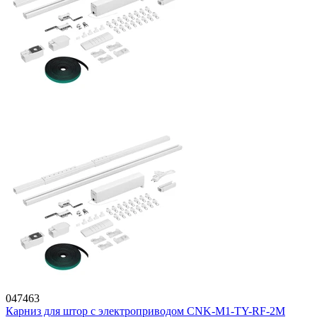
047463
Карниз для штор с электроприводом CNK-M1-TY-RF-2M