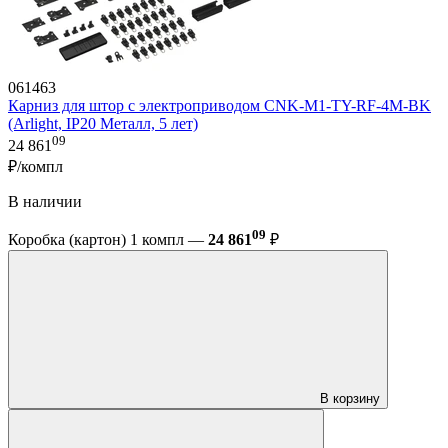
061463
Карниз для штор с электроприводом CNK-M1-TY-RF-4M-BK
(Arlight, IP20 Металл, 5 лет)
09
24 861
₽/компл
В наличии
09
Коробка (картон) 1 компл —
24 861
₽
В корзину