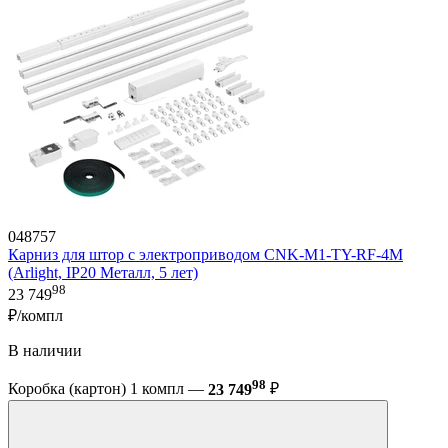
048757
Карниз для штор с электроприводом CNK-M1-TY-RF-4M
(Arlight, IP20 Металл, 5 лет)
98
23 749
₽/компл
В наличии
98
Коробка (картон) 1 компл —
23 749
₽