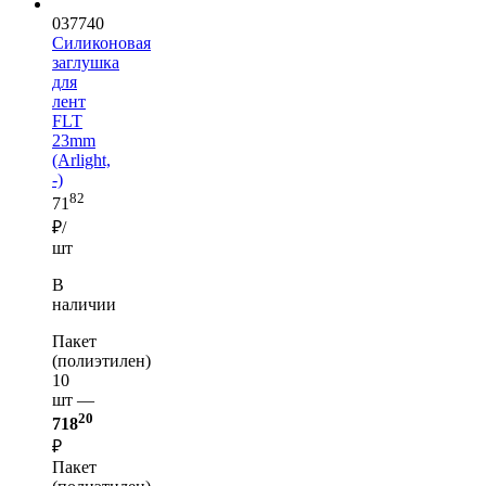
037740
Силиконовая
заглушка
для
лент
FLT
23mm
(Arlight,
-)
82
71
₽/
шт
В
наличии
Пакет
(полиэтилен)
10
шт —
20
718
₽
Пакет