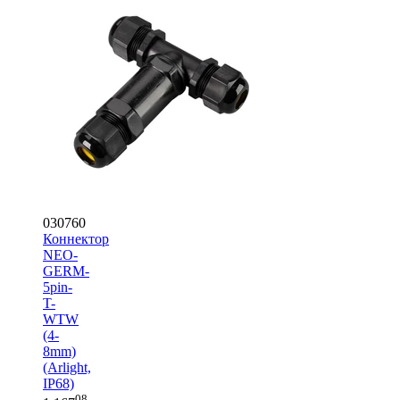
030760
Коннектор
NEO-
GERM-
5pin-
T-
WTW
(4-
8mm)
(Arlight,
IP68)
08