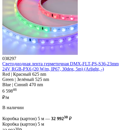
038297
Светодиодная лента герметичная DMX-FLT-PS-S36-23mm
24V RGB-PX6 (20 W/m, IP67, 30deg, 5m) (Arlight, -)
Red | Красный 625 nm
Green | Зелёный 525 nm
Blue | Синий 470 nm
46
6 598
₽/м
В наличии
30
Коробка (картон) 5 м —
32 992
₽
Коробка (картон) 5 м
30