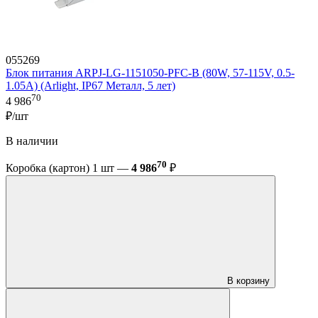
055269
Блок питания ARPJ-LG-1151050-PFC-B (80W, 57-115V, 0.5-
1.05A) (Arlight, IP67 Металл, 5 лет)
70
4 986
₽/шт
В наличии
70
Коробка (картон) 1 шт —
4 986
₽
В корзину