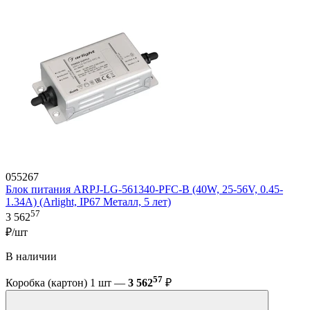
055267
Блок питания ARPJ-LG-561340-PFC-B (40W, 25-56V, 0.45-
1.34A) (Arlight, IP67 Металл, 5 лет)
57
3 562
₽/шт
В наличии
57
Коробка (картон) 1 шт —
3 562
₽