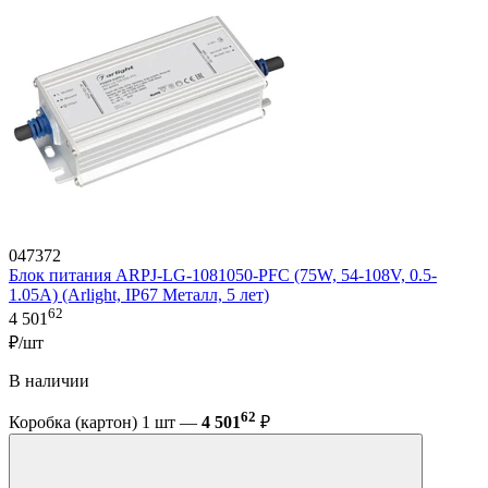
047372
Блок питания ARPJ-LG-1081050-PFC (75W, 54-108V, 0.5-
1.05A) (Arlight, IP67 Металл, 5 лет)
62
4 501
₽/шт
В наличии
62
Коробка (картон) 1 шт —
4 501
₽