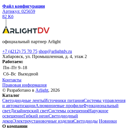
Файл конфигурации
Артикул: 025659
82 Кб
официальный партнер Arlight
+7 (4212) 75 70 75
shop@arlightdv.ru
Хабаровск, ул. Промышленная, д. 4, этаж 2
Работаем:
Пн–Пт
9–18
Cб–Вс
Выходной
Контакты
Правовая информация
© Разработано в
Arlight
, 2026
Каталог
Светодиодные ленты
Источники питания
Системы управления
и автоматизации
Алюминиевые профили
Функциональный
свет
Дизайнерский свет
Системы освещения
Наружное
освещение
Гибкий неон
Светодиодный
декор
Электроустановочные изделия
Светодиоды
Новинки
О компании