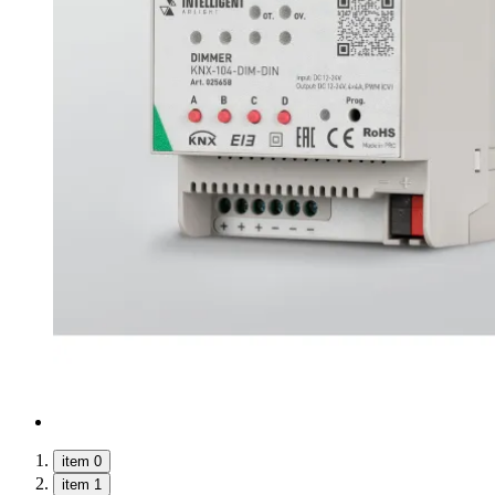
item 0
item 1