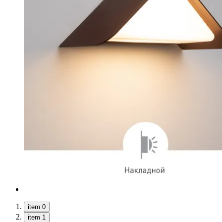
item 0
item 1