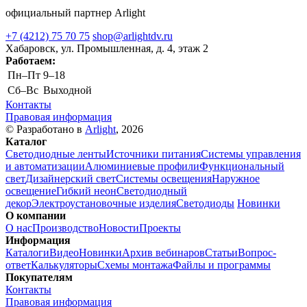
официальный партнер Arlight
+7 (4212) 75 70 75
shop@arlightdv.ru
Хабаровск, ул. Промышленная, д. 4, этаж 2
Работаем:
Пн–Пт
9–18
Cб–Вс
Выходной
Контакты
Правовая информация
© Разработано в
Arlight
, 2026
Каталог
Светодиодные ленты
Источники питания
Системы управления
и автоматизации
Алюминиевые профили
Функциональный
свет
Дизайнерский свет
Системы освещения
Наружное
освещение
Гибкий неон
Светодиодный
декор
Электроустановочные изделия
Светодиоды
Новинки
О компании
О нас
Производство
Новости
Проекты
Информация
Каталоги
Видео
Новинки
Архив вебинаров
Статьи
Вопрос-
ответ
Калькуляторы
Схемы монтажа
Файлы и программы
Покупателям
Контакты
Правовая информация