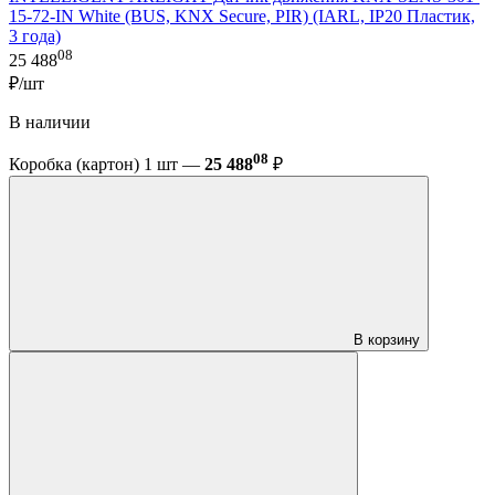
15-72-IN White (BUS, KNX Secure, PIR) (IARL, IP20 Пластик,
3 года)
08
25 488
₽/шт
В наличии
08
Коробка (картон) 1 шт —
25 488
₽
В корзину