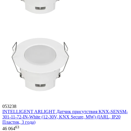
053238
INTELLIGENT ARLIGHT Датчик присутствия KNX-SENSM-
301-11-72-IN-White (12-30V, KNX Secure, MW) (IARL, IP20
Пластик, 3 года)
63
46 064