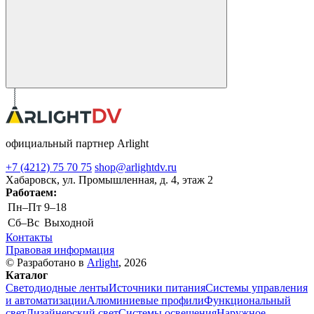
официальный партнер Arlight
+7 (4212) 75 70 75
shop@arlightdv.ru
Хабаровск, ул. Промышленная, д. 4, этаж 2
Работаем:
Пн–Пт
9–18
Cб–Вс
Выходной
Контакты
Правовая информация
© Разработано в
Arlight
, 2026
Каталог
Светодиодные ленты
Источники питания
Системы управления
и автоматизации
Алюминиевые профили
Функциональный
свет
Дизайнерский свет
Системы освещения
Наружное