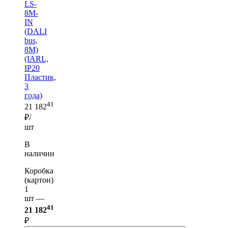
LS-
8M-
IN
(DALI
bus,
8М)
(IARL,
IP20
Пластик,
3
года)
41
21 182
₽/
шт
В
наличии
Коробка
(картон)
1
шт —
41
21 182
₽