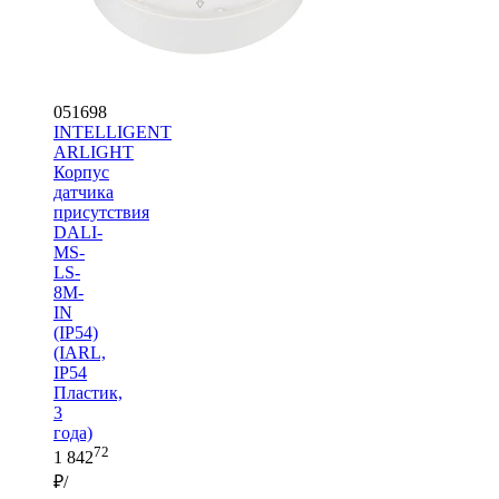
051698
INTELLIGENT
ARLIGHT
Корпус
датчика
присутствия
DALI-
MS-
LS-
8M-
IN
(IP54)
(IARL,
IP54
Пластик,
3
года)
72
1 842
₽/