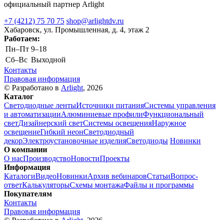
официальный партнер Arlight
+7 (4212) 75 70 75
shop@arlightdv.ru
Хабаровск, ул. Промышленная, д. 4, этаж 2
Работаем:
Пн–Пт
9–18
Cб–Вс
Выходной
Контакты
Правовая информация
© Разработано в
Arlight
, 2026
Каталог
Светодиодные ленты
Источники питания
Системы управления
и автоматизации
Алюминиевые профили
Функциональный
свет
Дизайнерский свет
Системы освещения
Наружное
освещение
Гибкий неон
Светодиодный
декор
Электроустановочные изделия
Светодиоды
Новинки
О компании
О нас
Производство
Новости
Проекты
Информация
Каталоги
Видео
Новинки
Архив вебинаров
Статьи
Вопрос-
ответ
Калькуляторы
Схемы монтажа
Файлы и программы
Покупателям
Контакты
Правовая информация