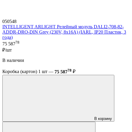
050548
INTELLIGENT ARLIGHT Релейный модуль DALI2-708-82-
ADDR-DRO-DIN Grey (230V, 8x16A) (IARL, IP20 Пластик, 3
года)
78
75 587
₽/шт
В наличии
78
Коробка (картон) 1 шт —
75 587
₽
В корзину