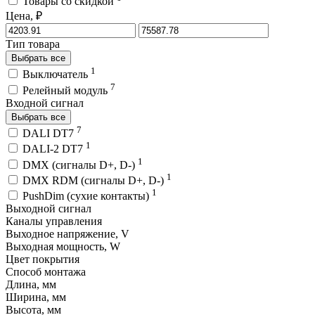
Товары со скидкой
Цена, ₽
Тип товара
Выбрать все
1
Выключатель
7
Релейный модуль
Входной сигнал
Выбрать все
7
DALI DT7
1
DALI-2 DT7
1
DMX (сигналы D+, D-)
1
DMX RDM (сигналы D+, D-)
1
PushDim (сухие контакты)
Выходной сигнал
Каналы управления
Выходное напряжение, V
Выходная мощность, W
Цвет покрытия
Способ монтажа
Длина, мм
Ширина, мм
Высота, мм