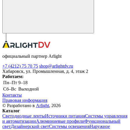
официальный партнер Arlight
+7 (4212) 75 70 75
shop@arlightdv.ru
Хабаровск, ул. Промышленная, д. 4, этаж 2
Работаем:
Пн–Пт
9–18
Cб–Вс
Выходной
Контакты
Правовая информация
© Разработано в
Arlight
, 2026
Каталог
Светодиодные ленты
Источники питания
Системы управления
и автоматизации
Алюминиевые профили
Функциональный
свет
Дизайнерский свет
Системы освещения
Наружное