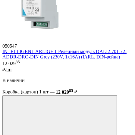
050547
INTELLIGENT ARLIGHT Релейный модуль DALI2-701-72-
ADDR-DRO-DIN Grey (230V, 1x16A) (IARL, DIN-рейка)
85
12 029
₽/шт
В наличии
85
Коробка (картон) 1 шт —
12 029
₽