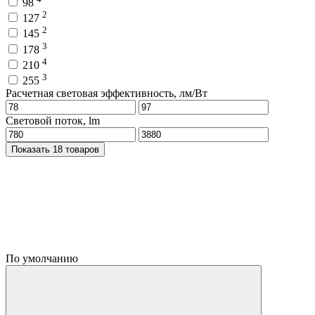
98
2
127
2
145
3
178
4
210
3
255
Расчетная световая эффективность, лм/Вт
Световой поток, lm
Показать 18 товаров
По умолчанию