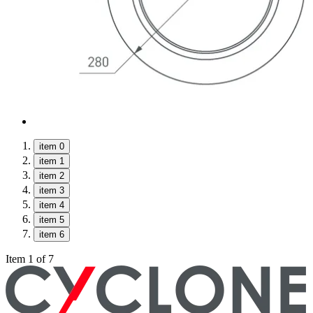
item 0
item 1
item 2
item 3
item 4
item 5
item 6
Item 1 of 7