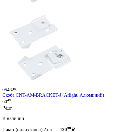
054825
Скоба CNT-AM-BRACKET-J (Arlight, Алюминий)
49
60
₽/шт
В наличии
98
Пакет (полиэтилен) 2 шт —
120
₽