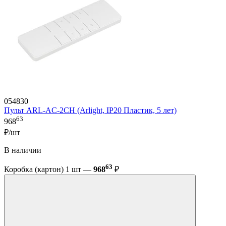
054830
Пульт ARL-AC-2CH (Arlight, IP20 Пластик, 5 лет)
63
968
₽/шт
В наличии
63
Коробка (картон) 1 шт —
968
₽