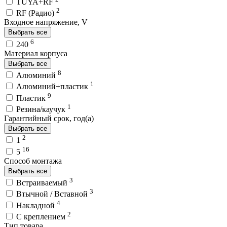
TUYA+RF
2
RF (Радио)
Входное напряжение, V
Выбрать все
6
240
Материал корпуса
Выбрать все
8
Алюминий
1
Алюминий+пластик
9
Пластик
1
Резина/каучук
Гарантийный срок, год(а)
Выбрать все
2
1
16
5
Способ монтажа
Выбрать все
3
Встраиваемый
3
Втычной / Вставной
4
Накладной
2
С креплением
Тип товара