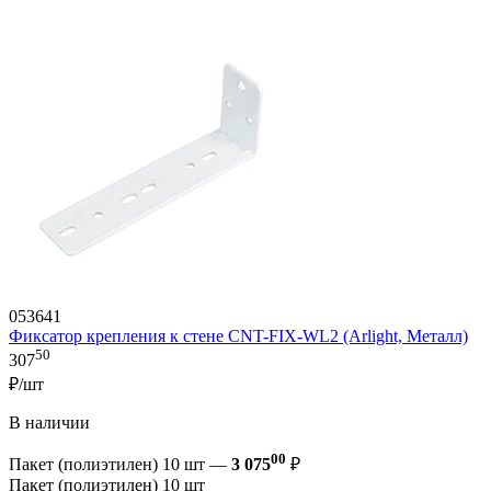
053641
Фиксатор крепления к стене CNT-FIX-WL2 (Arlight, Металл)
50
307
₽/шт
В наличии
00
Пакет (полиэтилен) 10 шт —
3 075
₽
Пакет (полиэтилен) 10 шт