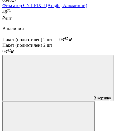
054827
Фиксатор CNT-FIX-J (Arlight, Алюминий)
71
46
₽/шт
В наличии
42
Пакет (полиэтилен) 2 шт —
93
₽
Пакет (полиэтилен) 2 шт
42
93
₽
В корзину