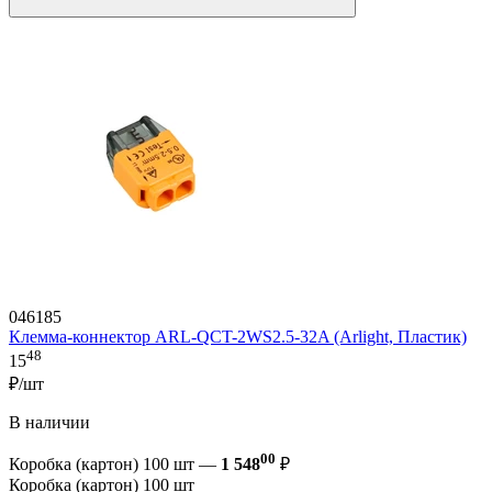
046185
Клемма-коннектор ARL-QCT-2WS2.5-32A (Arlight, Пластик)
48
15
₽/шт
В наличии
00
Коробка (картон) 100 шт —
1 548
₽
Коробка (картон) 100 шт