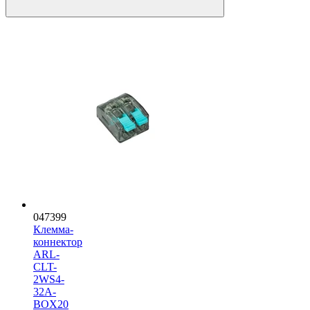
047399
Клемма-
коннектор
ARL-
CLT-
2WS4-
32A-
BOX20