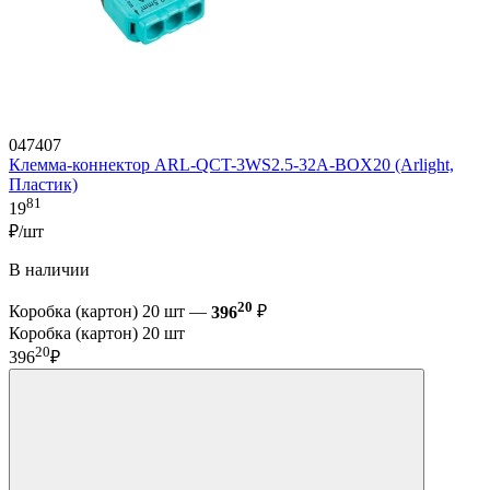
047407
Клемма-коннектор ARL-QCT-3WS2.5-32A-BOX20 (Arlight,
Пластик)
81
19
₽/шт
В наличии
20
Коробка (картон) 20 шт —
396
₽
Коробка (картон) 20 шт
20
396
₽