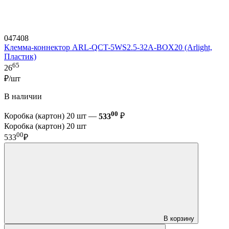
047408
Клемма-коннектор ARL-QCT-5WS2.5-32A-BOX20 (Arlight,
Пластик)
65
26
₽/шт
В наличии
00
Коробка (картон) 20 шт —
533
₽
Коробка (картон) 20 шт
00
533
₽
В корзину