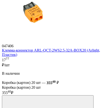
047406
Клемма-коннектор ARL-QCT-2WS2.5-32A-BOX20 (Arlight,
Пластик)
77
17
₽/шт
В наличии
40
Коробка (картон) 20 шт —
355
₽
Коробка (картон) 20 шт
40
355
₽