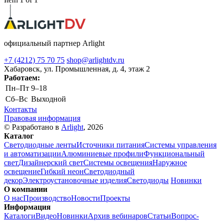
официальный партнер Arlight
+7 (4212) 75 70 75
shop@arlightdv.ru
Хабаровск, ул. Промышленная, д. 4, этаж 2
Работаем:
Пн–Пт
9–18
Cб–Вс
Выходной
Контакты
Правовая информация
© Разработано в
Arlight
, 2026
Каталог
Светодиодные ленты
Источники питания
Системы управления
и автоматизации
Алюминиевые профили
Функциональный
свет
Дизайнерский свет
Системы освещения
Наружное
освещение
Гибкий неон
Светодиодный
декор
Электроустановочные изделия
Светодиоды
Новинки
О компании
О нас
Производство
Новости
Проекты
Информация
Каталоги
Видео
Новинки
Архив вебинаров
Статьи
Вопрос-