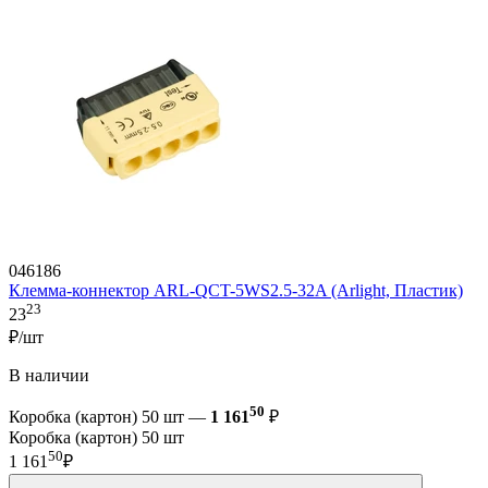
046186
Клемма-коннектор ARL-QCT-5WS2.5-32A (Arlight, Пластик)
23
23
₽/шт
В наличии
50
Коробка (картон) 50 шт —
1 161
₽
Коробка (картон) 50 шт
50
1 161
₽