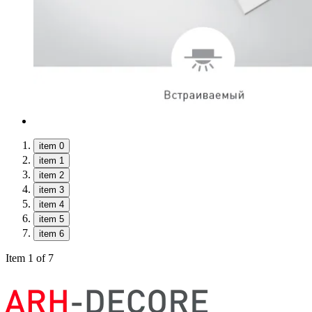
item 0
item 1
item 2
item 3
item 4
item 5
item 6
Item 1 of 7