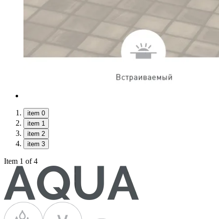
item 0
item 1
item 2
item 3
Item 1 of 4