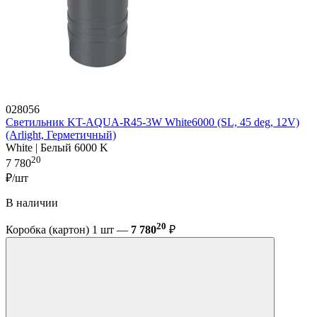
028056
Светильник KT-AQUA-R45-3W White6000 (SL, 45 deg, 12V)
(Arlight, Герметичный)
White | Белый 6000 K
20
7 780
₽/шт
В наличии
20
Коробка (картон) 1 шт —
7 780
₽