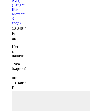
(GD)
(Arlight,
IP20
Металл,
3
года)
29
13 348
₽/
шт
Нет
в
наличии
Туба
(картон)
1
шт —
29
13 348
₽