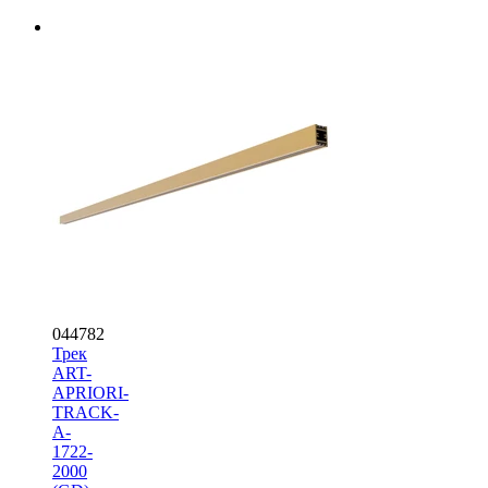
044782
Трек
ART-
APRIORI-
TRACK-
A-
1722-
2000