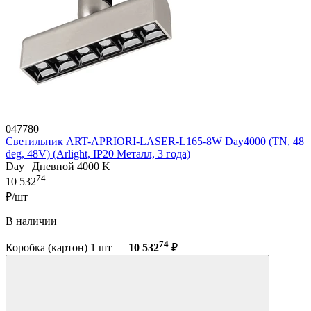
047780
Светильник ART-APRIORI-LASER-L165-8W Day4000 (TN, 48
deg, 48V) (Arlight, IP20 Металл, 3 года)
Day | Дневной 4000 K
74
10 532
₽/шт
В наличии
74
Коробка (картон) 1 шт —
10 532
₽