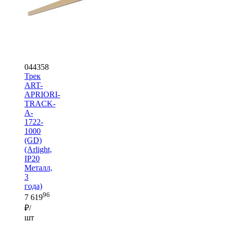
044358
Трек
ART-
APRIORI-
TRACK-
A-
1722-
1000
(GD)
(Arlight,
IP20
Металл,
3
года)
96
7 619
₽/
шт