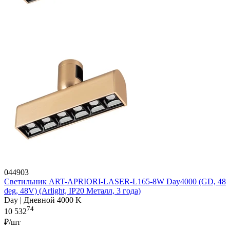
044903
Светильник ART-APRIORI-LASER-L165-8W Day4000 (GD, 48
deg, 48V) (Arlight, IP20 Металл, 3 года)
Day | Дневной 4000 K
74
10 532
₽/шт