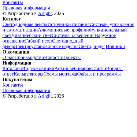
Контакты
Правовая информация
© Разработано в
Arlight
, 2026
Каталог
Светодиодные ленты
Источники питания
Системы управления
и автоматизации
Алюминиевые профили
Функциональный
свет
Дизайнерский свет
Системы освещения
Наружное
освещение
Гибкий неон
Светодиодный
декор
Электроустановочные изделия
Светодиоды
Новинки
О компании
О нас
Производство
Новости
Проекты
Информация
Каталоги
Видео
Новинки
Архив вебинаров
Статьи
Вопрос-
ответ
Калькуляторы
Схемы монтажа
Файлы и программы
Покупателям
Контакты
Правовая информация
© Разработано в
Arlight
, 2026