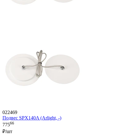
022469
Подвес SPX140A (Arlight, -)
66
775
₽/шт