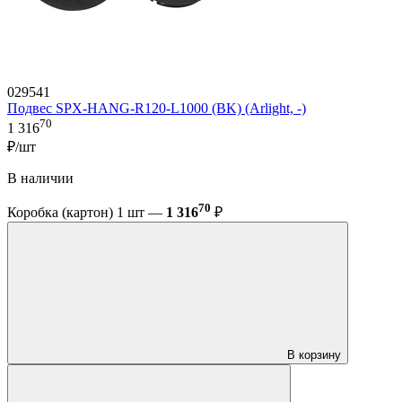
029541
Подвес SPX-HANG-R120-L1000 (BK) (Arlight, -)
70
1 316
₽/шт
В наличии
70
Коробка (картон) 1 шт —
1 316
₽
В корзину