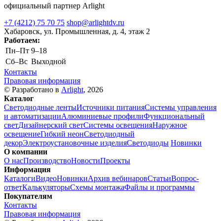
официальный партнер Arlight
+7 (4212) 75 70 75
shop@arlightdv.ru
Хабаровск, ул. Промышленная, д. 4, этаж 2
Работаем:
Пн–Пт
9–18
Cб–Вс
Выходной
Контакты
Правовая информация
© Разработано в
Arlight
, 2026
Каталог
Светодиодные ленты
Источники питания
Системы управления
и автоматизации
Алюминиевые профили
Функциональный
свет
Дизайнерский свет
Системы освещения
Наружное
освещение
Гибкий неон
Светодиодный
декор
Электроустановочные изделия
Светодиоды
Новинки
О компании
О нас
Производство
Новости
Проекты
Информация
Каталоги
Видео
Новинки
Архив вебинаров
Статьи
Вопрос-
ответ
Калькуляторы
Схемы монтажа
Файлы и программы
Покупателям
Контакты
Правовая информация