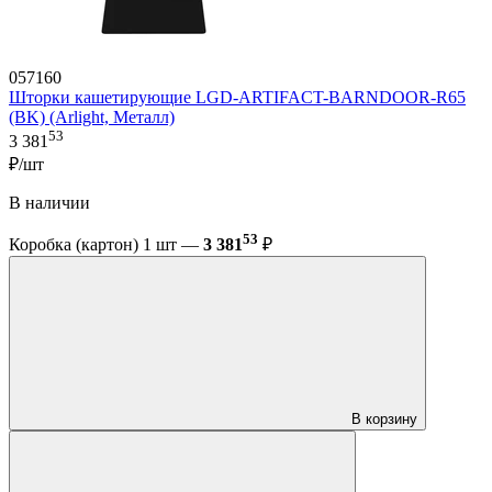
057160
Шторки кашетирующие LGD-ARTIFACT-BARNDOOR-R65
(BK) (Arlight, Металл)
53
3 381
₽/шт
В наличии
53
Коробка (картон) 1 шт —
3 381
₽
В корзину