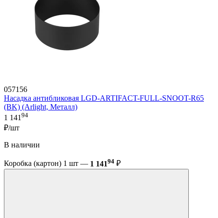
057156
Насадка антибликовая LGD-ARTIFACT-FULL-SNOOT-R65
(BK) (Arlight, Металл)
94
1 141
₽/шт
В наличии
94
Коробка (картон) 1 шт —
1 141
₽