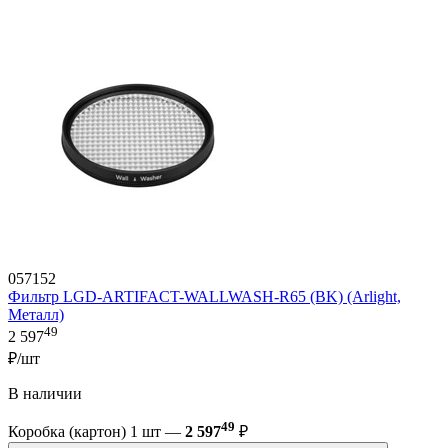
057152
Фильтр LGD-ARTIFACT-WALLWASH-R65 (BK) (Arlight,
Металл)
49
2 597
₽/шт
В наличии
49
Коробка (картон) 1 шт —
2 597
₽