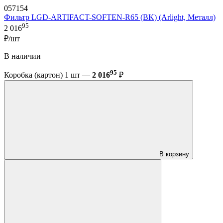
057154
Фильтр LGD-ARTIFACT-SOFTEN-R65 (BK) (Arlight, Металл)
95
2 016
₽/шт
В наличии
95
Коробка (картон) 1 шт —
2 016
₽
В корзину