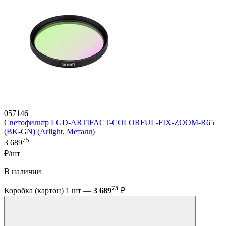
057146
Светофильтр LGD-ARTIFACT-COLORFUL-FIX-ZOOM-R65
(BK-GN) (Arlight, Металл)
75
3 689
₽/шт
В наличии
75
Коробка (картон) 1 шт —
3 689
₽