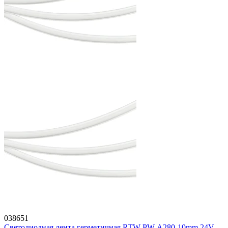
038651
Светодиодная лента герметичная RTW-PW-A280-10mm 24V