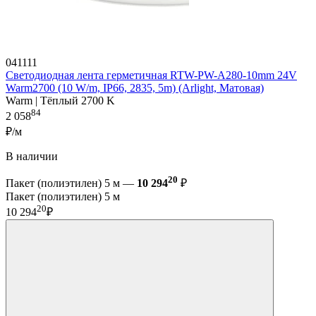
041111
Светодиодная лента герметичная RTW-PW-A280-10mm 24V
Warm2700 (10 W/m, IP66, 2835, 5m) (Arlight, Матовая)
Warm | Тёплый 2700 K
84
2 058
₽/м
В наличии
20
Пакет (полиэтилен) 5 м —
10 294
₽
Пакет (полиэтилен) 5 м
20
10 294
₽