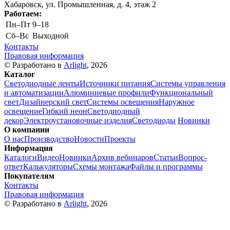
Хабаровск, ул. Промышленная, д. 4, этаж 2
Работаем:
Пн–Пт
9–18
Cб–Вс
Выходной
Контакты
Правовая информация
© Разработано в
Arlight
, 2026
Каталог
Светодиодные ленты
Источники питания
Системы управления
и автоматизации
Алюминиевые профили
Функциональный
свет
Дизайнерский свет
Системы освещения
Наружное
освещение
Гибкий неон
Светодиодный
декор
Электроустановочные изделия
Светодиоды
Новинки
О компании
О нас
Производство
Новости
Проекты
Информация
Каталоги
Видео
Новинки
Архив вебинаров
Статьи
Вопрос-
ответ
Калькуляторы
Схемы монтажа
Файлы и программы
Покупателям
Контакты
Правовая информация
© Разработано в
Arlight
, 2026