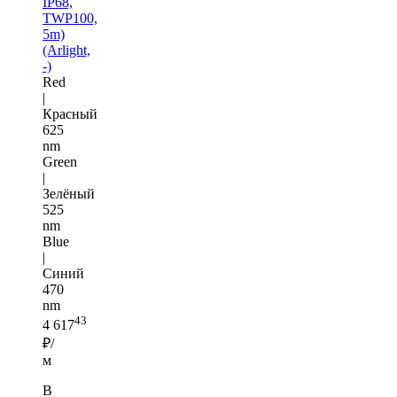
IP68,
TWP100,
5m)
(Arlight,
-)
Red
|
Красный
625
nm
Green
|
Зелёный
525
nm
Blue
|
Синий
470
nm
43
4 617
₽/
м
В