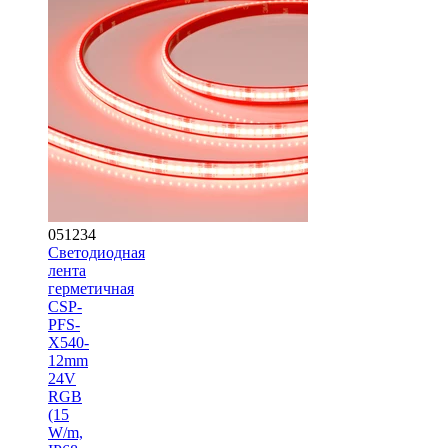
051234
Светодиодная
лента
герметичная
CSP-
PFS-
X540-
12mm
24V
RGB
(15
W/m,