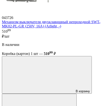
043726
Механизм выключателя двухклавишный непроходной SWT-
MK02-PL-GR (250V, 16A) (Arlight, -)
99
510
₽/шт
В наличии
99
Коробка (картон) 1 шт —
510
₽
В корзину