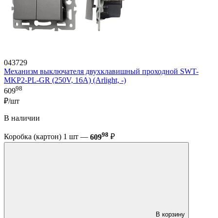
043729
Механизм выключателя двухклавишный проходной SWT-
MKP2-PL-GR (250V, 16A) (Arlight, -)
98
609
₽/шт
В наличии
98
Коробка (картон) 1 шт —
609
₽
В корзину