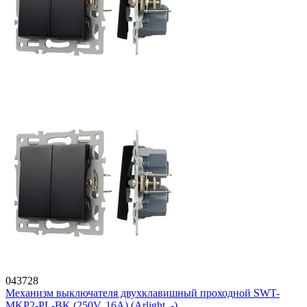
043728
Механизм выключателя двухклавишный проходной SWT-
MKP2-PL-BK (250V, 16A) (Arlight, -)