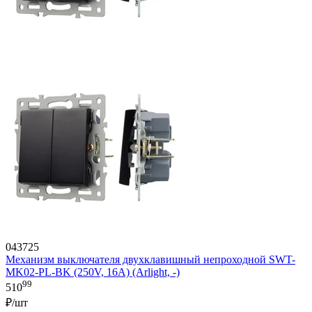
043725
Механизм выключателя двухклавишный непроходной SWT-
MK02-PL-BK (250V, 16A) (Arlight, -)
99
510
₽/шт