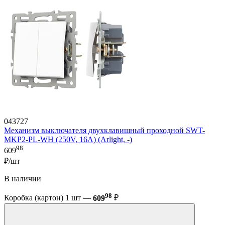
043727
Механизм выключателя двухклавишный проходной SWT-
MKP2-PL-WH (250V, 16A) (Arlight, -)
98
609
₽/шт
В наличии
98
Коробка (картон) 1 шт —
609
₽