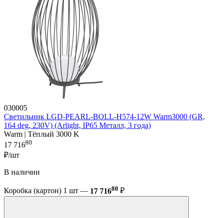
030005
Светильник LGD-PEARL-BOLL-H574-12W Warm3000 (GR,
164 deg, 230V) (Arlight, IP65 Металл, 3 года)
Warm | Тёплый 3000 K
80
17 716
₽/шт
В наличии
80
Коробка (картон) 1 шт —
17 716
₽