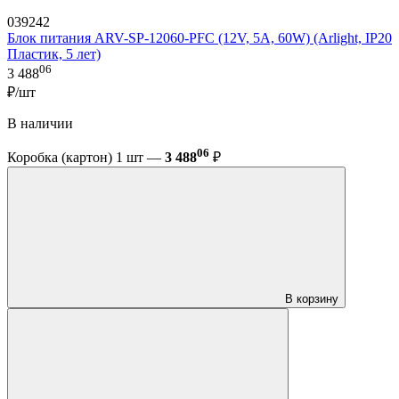
039242
Блок питания ARV-SP-12060-PFC (12V, 5A, 60W) (Arlight, IP20
Пластик, 5 лет)
06
3 488
₽/шт
В наличии
06
Коробка (картон) 1 шт —
3 488
₽
В корзину