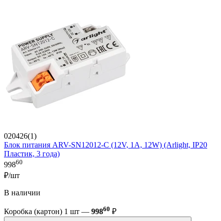
020426(1)
Блок питания ARV-SN12012-C (12V, 1A, 12W) (Arlight, IP20
Пластик, 3 года)
60
998
₽/шт
В наличии
60
Коробка (картон) 1 шт —
998
₽