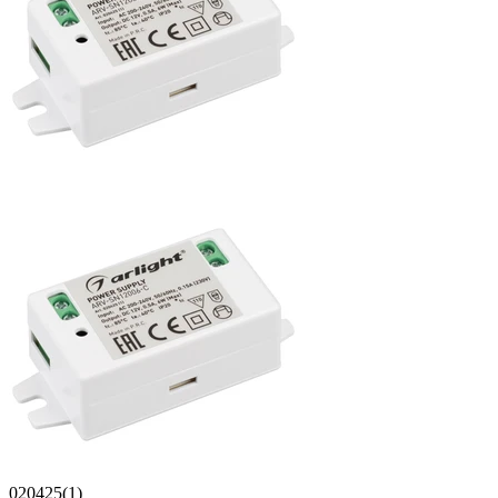
020425(1)