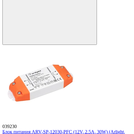
039230
Блок питания ARV-SP-12030-PFC (12V, 2.5A, 30W) (Arlight,