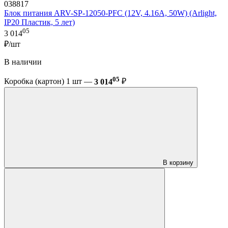
038817
Блок питания ARV-SP-12050-PFC (12V, 4.16A, 50W) (Arlight,
IP20 Пластик, 5 лет)
05
3 014
₽/шт
В наличии
05
Коробка (картон) 1 шт —
3 014
₽
В корзину