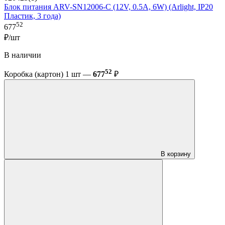
Блок питания ARV-SN12006-C (12V, 0.5A, 6W) (Arlight, IP20
Пластик, 3 года)
52
677
₽/шт
В наличии
52
Коробка (картон) 1 шт —
677
₽
В корзину