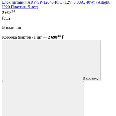
Блок питания ARV-SP-12040-PFC (12V, 3.33A, 40W) (Arlight,
IP20 Пластик, 5 лет)
34
2 698
₽/шт
В наличии
34
Коробка (картон) 1 шт —
2 698
₽
В корзину