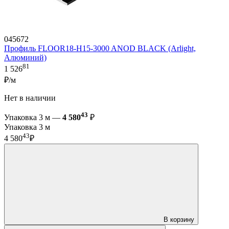
045672
Профиль FLOOR18-H15-3000 ANOD BLACK (Arlight,
Алюминий)
81
1 526
₽/м
Нет в наличии
43
Упаковка 3 м —
4 580
₽
Упаковка 3 м
43
4 580
₽
В корзину