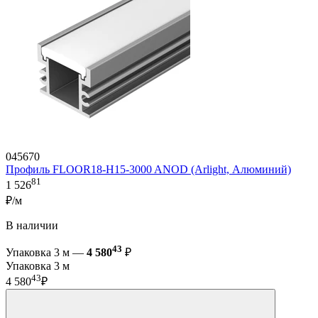
045670
Профиль FLOOR18-H15-3000 ANOD (Arlight, Алюминий)
81
1 526
₽/м
В наличии
43
Упаковка 3 м —
4 580
₽
Упаковка 3 м
43
4 580
₽