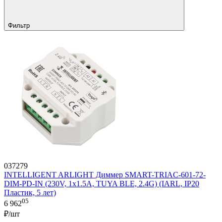
Фильтр
037279
INTELLIGENT ARLIGHT Диммер SMART-TRIAC-601-72-
DIM-PD-IN (230V, 1x1.5A, TUYA BLE, 2.4G) (IARL, IP20
Пластик, 5 лет)
05
6 962
₽/шт