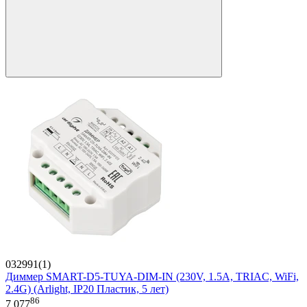
032991(1)
Диммер SMART-D5-TUYA-DIM-IN (230V, 1.5A, TRIAC, WiFi,
2.4G) (Arlight, IP20 Пластик, 5 лет)
86
7 077