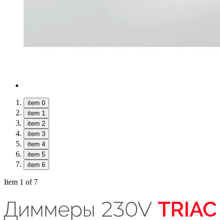
item 0
item 1
item 2
item 3
item 4
item 5
item 6
Item 1 of 7