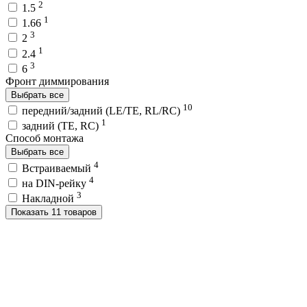
2
1.5
1
1.66
3
2
1
2.4
3
6
Фронт диммирования
Выбрать все
10
передний/задний (LE/TE, RL/RC)
1
задний (TE, RC)
Способ монтажа
Выбрать все
4
Встраиваемый
4
на DIN-рейку
3
Накладной
Показать 11 товаров