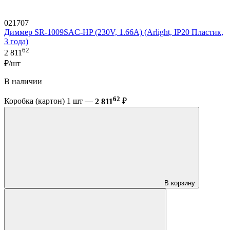
021707
Диммер SR-1009SAC-HP (230V, 1.66A) (Arlight, IP20 Пластик,
3 года)
62
2 811
₽/шт
В наличии
62
Коробка (картон) 1 шт —
2 811
₽
В корзину