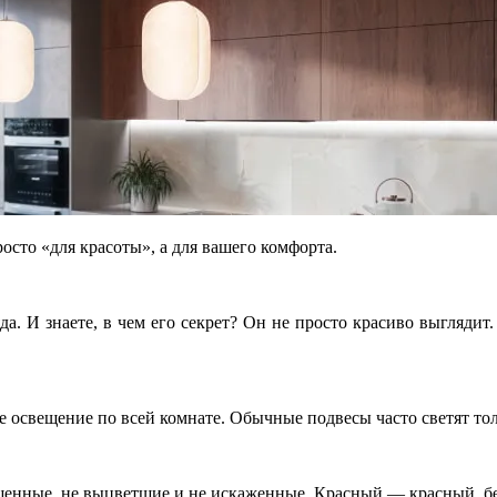
осто «для красоты», а для вашего комфорта.
. И знаете, в чем его секрет? Он не просто красиво выглядит.
е освещение по всей комнате. Обычные подвесы часто светят то
енные, не выцветшие и не искаженные. Красный — красный, б