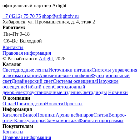
официальный партнер Arlight
+7 (4212) 75 70 75
shop@arlightdv.ru
Хабаровск, ул. Промышленная, д. 4, этаж 2
Работаем:
Пн–Пт
9–18
Cб–Вс
Выходной
Контакты
Правовая информация
© Разработано в
Arlight
, 2026
Каталог
Светодиодные ленты
Источники питания
Системы управления
и автоматизации
Алюминиевые профили
Функциональный
свет
Дизайнерский свет
Системы освещения
Наружное
освещение
Гибкий неон
Светодиодный
декор
Электроустановочные изделия
Светодиоды
Новинки
О компании
О нас
Производство
Новости
Проекты
Информация
Каталоги
Видео
Новинки
Архив вебинаров
Статьи
Вопрос-
ответ
Калькуляторы
Схемы монтажа
Файлы и программы
Покупателям
Контакты
Правовая информация